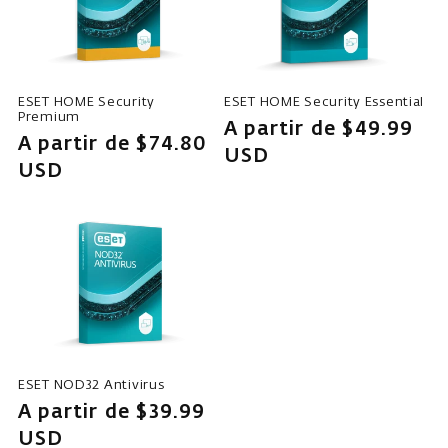
ó
n
:
ESET HOME Security
ESET HOME Security Essential
Premium
Precio
A partir de $49.99
Precio
A partir de $74.80
habitual
USD
habitual
USD
ESET NOD32 Antivirus
Precio
A partir de $39.99
habitual
USD