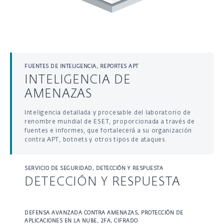
FUENTES DE INTELIGENCIA, REPORTES APT
INTELIGENCIA DE
AMENAZAS
Inteligencia detallada y procesable del laboratorio de
renombre mundial de ESET, proporcionada a través de
fuentes e informes, que fortalecerá a su organización
contra APT, botnets y otros tipos de ataques.
SERVICIO DE SEGURIDAD, DETECCIÓN Y RESPUESTA
DETECCIÓN Y RESPUESTA
Máxima protección, administración completa de riesgos
cibernéticos y visibilidad granular de su entorno de TI a
DEFENSA AVANZADA CONTRA AMENAZAS, PROTECCIÓN DE
través de la detección y respuesta más completas de
APLICACIONES EN LA NUBE, 2FA, CIFRADO