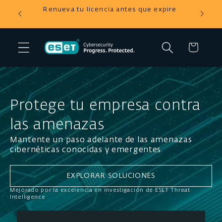
Ir
tienda
Renueva tu licencia antes que expire
directamente
al contenido
Carrito
Protege tu empresa contra
las amenazas
Mantente un paso adelante de las amenazas
cibernéticas conocidas y emergentes.
EXPLORAR SOLUCIONES
Mejorado por la excelencia en investigación de ESET Threat
Intelligence