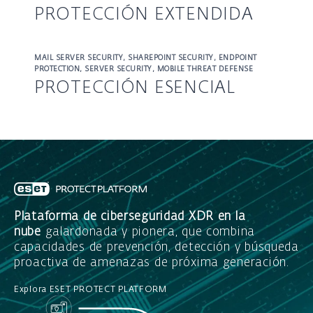
ESET.
PROTECCIÓN EXTENDIDA
Capas de seguridad adicionales que comprende defensa
contra amenazas basada en la nube contra ataques
MAIL SERVER SECURITY, SHAREPOINT SECURITY, ENDPOINT
dirigidos y nuevos tipos de amenazas, especialmente
PROTECTION, SERVER SECURITY, MOBILE THREAT DEFENSE
ransomware; además de una protección dedicada para
PROTECCIÓN ESENCIAL
suites de oficina en la nube y soluciones de cifrado y
autenticación en múltiples factores para fortalecer la
Múltiples capas de prevención y detección,
protección de acceso.
aprovechando las tecnologías únicas de ESET, que
trabajan juntas para proteger los endpoints,
dispositivos, servidores de archivos, servidores de
correo y productos de SharePoint de su organización.
Plataforma de ciberseguridad XDR en la
nube
galardonada y pionera, que combina
capacidades de prevención, detección y búsqueda
proactiva de amenazas de próxima generación.
Explora ESET PROTECT PLATFORM