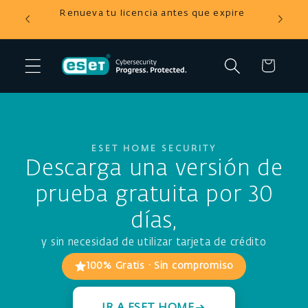
Ir
tienda
Renueva tu licencia antes que expire
directamente
al contenido
Carrito
ESET HOME SECURITY
Descarga una versión de
prueba gratuita por 30
días,
y sin necesidad de utilizar tarjeta de crédito
100% Gratis · Sin compromiso
IR A ESET HOME